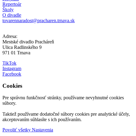
Repertoár
Školy
O divadle
tovarennaradost@pracharen.trnava.sk
Adresa:
Mestské divadlo Pracháreň
Ulica Radlinského 9
971 01 Trnava
TikTok
Instagram
Facebook
Cookies
Pre správnu funkčnosť stránky, používame nevyhnutné cookies
súbory.
Taktiež používame dodatočné súbory cookies pre analytické účely,
akceptovaním súhlasíte s ich používaním.
Povoliť všetky
Nastavenia