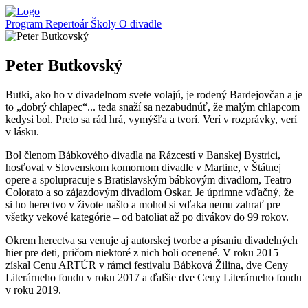
Program
Repertoár
Školy
O divadle
Peter Butkovský
Butki, ako ho v divadelnom svete volajú, je rodený Bardejovčan a je
to „dobrý chlapec“... teda snaží sa nezabudnúť, že malým chlapcom
kedysi bol. Preto sa rád hrá, vymýšľa a tvorí. Verí v rozprávky, verí
v lásku.
Bol členom Bábkového divadla na Rázcestí v Banskej Bystrici,
hosťoval v Slovenskom komornom divadle v Martine, v Štátnej
opere a spolupracuje s Bratislavským bábkovým divadlom, Teatro
Colorato a so zájazdovým divadlom Oskar. Je úprimne vďačný, že
si ho herectvo v živote našlo a mohol si vďaka nemu zahrať pre
všetky vekové kategórie – od batoliat až po divákov do 99 rokov.
Okrem herectva sa venuje aj autorskej tvorbe a písaniu divadelných
hier pre deti, pričom niektoré z nich boli ocenené. V roku 2015
získal Cenu ARTÚR v rámci festivalu Bábková Žilina, dve Ceny
Literárneho fondu v roku 2017 a ďalšie dve Ceny Literárneho fondu
v roku 2019.