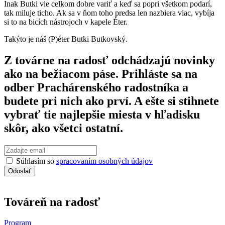
Inak Butki vie celkom dobre variť a keď sa popri všetkom podarí,
tak miluje ticho. Ak sa v ňom toho predsa len nazbiera viac, vybíja
si to na bicích nástrojoch v kapele Éter.
Takýto je náš (P)éter Butki Butkovský.
Z továrne na radosť odchádzajú novinky
ako na bežiacom páse. Prihláste sa na
odber Prachárenského radostníka a
budete pri nich ako prví. A ešte si stihnete
vybrať tie najlepšie miesta v hľadisku
skôr, ako všetci ostatní.
Súhlasím so
spracovaním osobných údajov
Odoslať
Továreň na radosť
Program