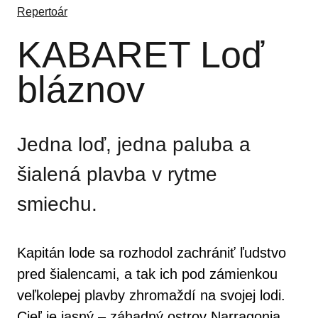
Repertoár
KABARET Loď
bláznov
Jedna loď, jedna paluba a
šialená plavba v rytme
smiechu.
Kapitán lode sa rozhodol zachrániť ľudstvo
pred šialencami, a tak ich pod zámienkou
veľkolepej plavby zhromaždí na svojej lodi.
Cieľ je jasný – záhadný ostrov Narragonia.